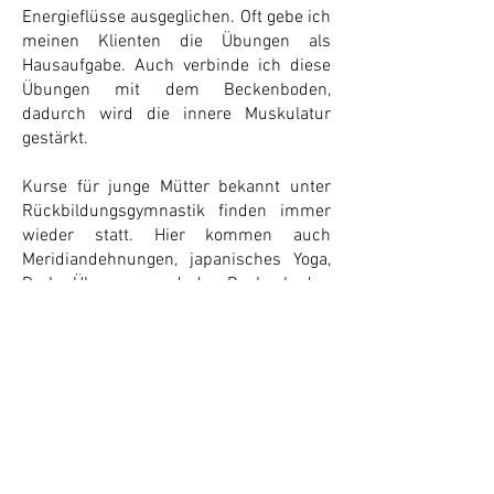
Energieflüsse ausgeglichen. Oft gebe ich
meinen Klienten die Übungen als
Hausaufgabe. Auch verbinde ich diese
Übungen mit dem Beckenboden,
dadurch wird die innere Muskulatur
gestärkt.
Kurse für junge Mütter bekannt unter
Rückbildungsgymnastik finden immer
wieder statt. Hier kommen auch
Meridiandehnungen, japanisches Yoga,
Do-In Übungen und der Beckenboden
zur Anwendung. Diese sozialen Gruppen
bieten gerade für junge Mütter eine
ideale Plattform um Kontakte zu
knüpfen für sich und für die Kleinen.
Auch ausreichend Zeit zum Austausch
ist gegeben.
Zurück